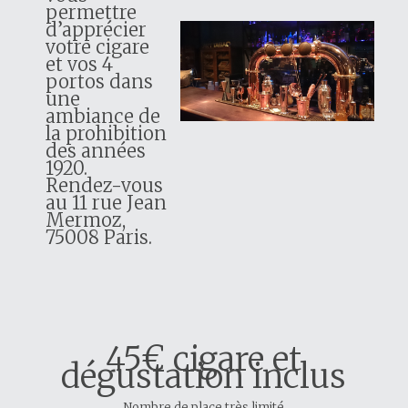
permettre
d’apprécier
votre cigare
et vos 4
portos dans
une
ambiance de
la prohibition
des années
1920.
Rendez-vous
au 11 rue Jean
Mermoz,
75008 Paris.
45€ cigare et
dégustation inclus
Nombre de place très limité