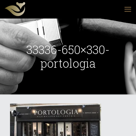
33336-650×330-
portologia