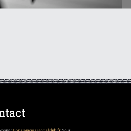
ntact
-nous :
florian@cigarsocialclub.fr
Nous