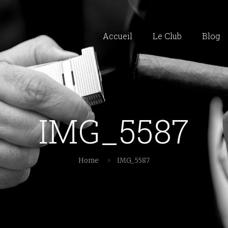
Accueil
Le Club
Blog
IMG_5587
Home
IMG_5587