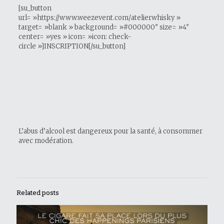
[su_button
url= »https://www.weezevent.com/atelierwhisky »
target= »blank » background= »#000000″ size= »4″
center= »yes » icon= »icon: check-
circle »]INSCRIPTION[/su_button]
L’abus d’alcool est dangereux pour la santé, à consommer
avec modération.
Related posts