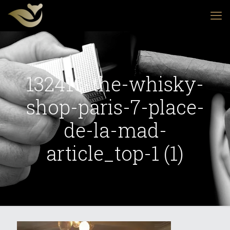
132416-the-whisky-
shop-paris-7-place-
de-la-mad-
article_top-1 (1)