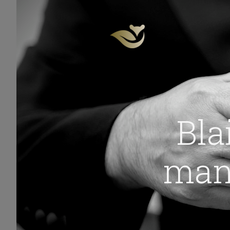
Bla
man