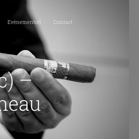
Evénementiel
Contact
c) –
meau