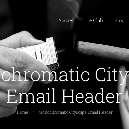
Accueil
Le Club
Blog
chromatic City
Email Header
Home
Monochromatic Cityscape Email Header