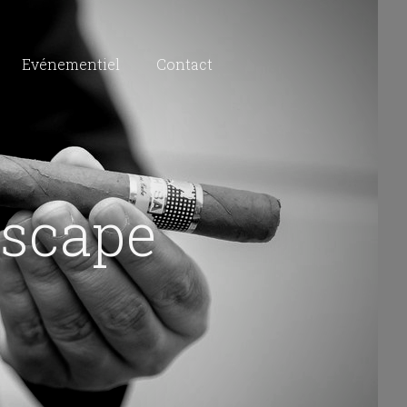
Evénementiel
Contact
scape