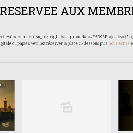
 RESERVEE AUX MEMBR
on à cet événement en [su_highlight background= »#E5B96B »]cadeau[/su
itale ou papier. Veuillez réserver la place ci-dessous puis
nous écrire
e