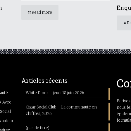
n
Enqu
Read more
R
Co
Articles récents
auté
White Diner – jeudi 18 juin 2026
Ecrivez
3. Avec
Cigar Social Club – La communauté en
nous fe
Social
chiffres, 2026
égaleme
formula
 autour
(pas de titre)
haitez