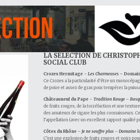
LA SÉLECTION DE CHRISTO
SOCIAL CLUB
Crozes Hermitage
–
Les Charmeuses
– Domain
Ce Crozes a la particularité d’être un monocép
de poire et assez de gras pour tempérer la puiss
Châteauneuf du Pape
–
Tradition Rouge
–
Bosq
de fruits rouges, de la torréfaction et une texture
des amateurs de cigare les plus connaisseurs. C
l’appellation (avec un excellent rapport qualité pr
Côtes du Rhône –
Je ne souffre plus – Domaine l
C’est une explosion de fruits rouges et noirs pou