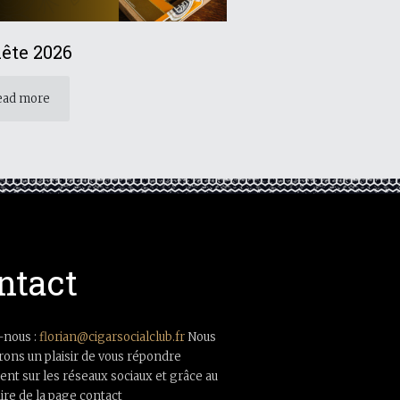
ête 2026
ead more
ntact
-nous :
florian@cigarsocialclub.fr
Nous
rons un plaisir de vous répondre
nt sur les réseaux sociaux et grâce au
ire de la page contact