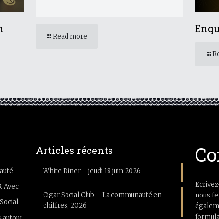
n
Enqu
Read more
R
Co
Articles récents
auté
White Diner – jeudi 18 juin 2026
Ecrivez
3. Avec
Cigar Social Club – La communauté en
nous fe
Social
chiffres, 2026
égaleme
formula
 autour