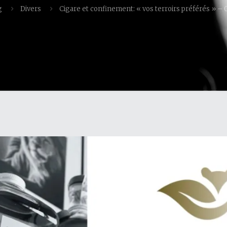
g
Divers
Cigare et confinement: « vos terroirs préférés » – 