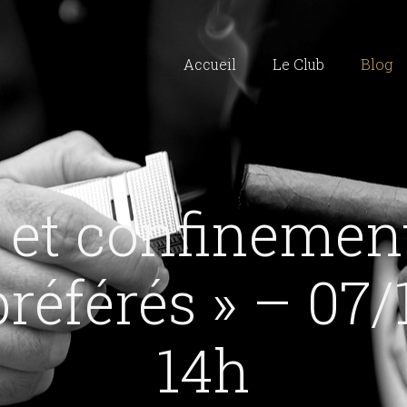
Accueil
Le Club
Blog
 et confinement
préférés » – 07
14h