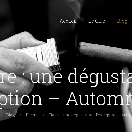
Accueil
Le Club
Blog
re : une dégust
ption – Autom
Blog
Divers
Cigare : une dégustation d’exception – Aut