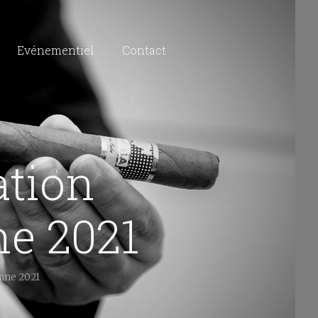
Evénementiel
Contact
ation
ne 2021
omne 2021