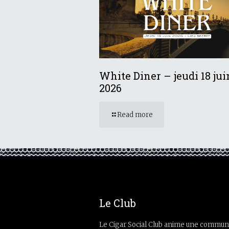
White Diner – jeudi 18 jui
2026
Read more
Le Club
Le Cigar Social Club anime une commun