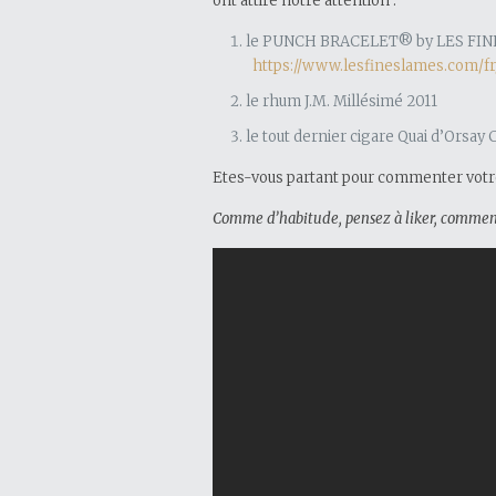
ont attiré notre attention :
le PUNCH BRACELET® by LES FI
https://www.lesfineslames.com/fr
le rhum J.M. Millésimé 2011
le tout dernier cigare Quai d’Orsa
Etes-vous partant pour commenter votre
Comme d’habitude, pensez à liker, commente