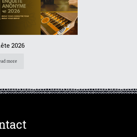
ête 2026
ead more
ntact