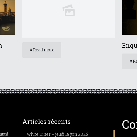
n
Enqu
Read more
R
Co
Articles récents
auté
White Diner – jeudi 18 juin 2026