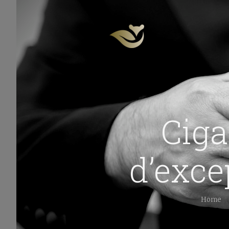
Ciga
d’exce
Home