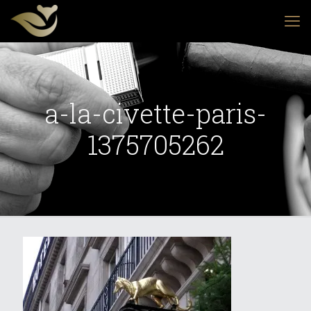
a-la-civette-paris-
1375705262