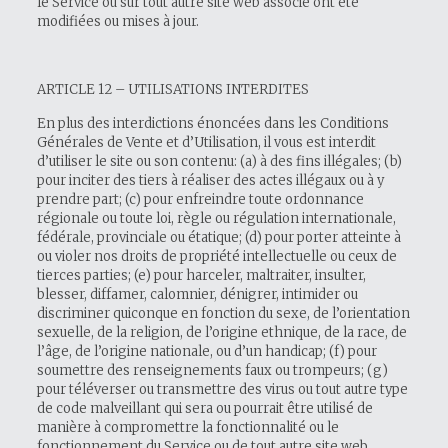
le Service ou sur tout autre site web associé ont été
modifiées ou mises à jour.
ARTICLE 12 – UTILISATIONS INTERDITES
En plus des interdictions énoncées dans les Conditions
Générales de Vente et d’Utilisation, il vous est interdit
d’utiliser le site ou son contenu: (a) à des fins illégales; (b)
pour inciter des tiers à réaliser des actes illégaux ou à y
prendre part; (c) pour enfreindre toute ordonnance
régionale ou toute loi, règle ou régulation internationale,
fédérale, provinciale ou étatique; (d) pour porter atteinte à
ou violer nos droits de propriété intellectuelle ou ceux de
tierces parties; (e) pour harceler, maltraiter, insulter,
blesser, diffamer, calomnier, dénigrer, intimider ou
discriminer quiconque en fonction du sexe, de l’orientation
sexuelle, de la religion, de l’origine ethnique, de la race, de
l’âge, de l’origine nationale, ou d’un handicap; (f) pour
soumettre des renseignements faux ou trompeurs; (g)
pour téléverser ou transmettre des virus ou tout autre type
de code malveillant qui sera ou pourrait être utilisé de
manière à compromettre la fonctionnalité ou le
fonctionnement du Service ou de tout autre site web