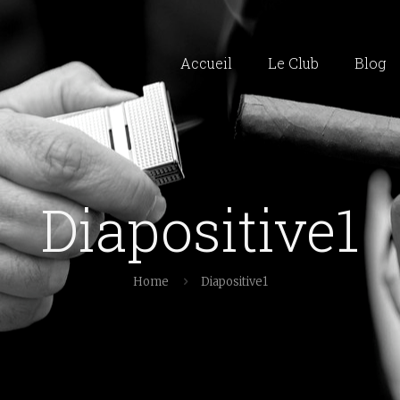
Accueil
Le Club
Blog
Diapositive1
Home
Diapositive1