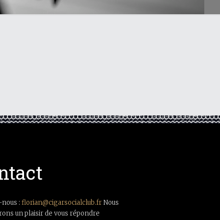
ntact
-nous :
florian@cigarsocialclub.fr
Nous
rons un plaisir de vous répondre