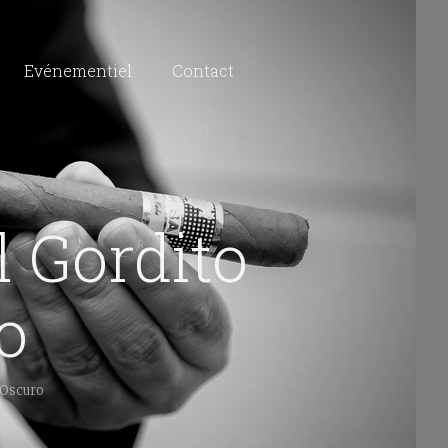
Evénementiel
Contact
 Gordito
o
 Oscuro