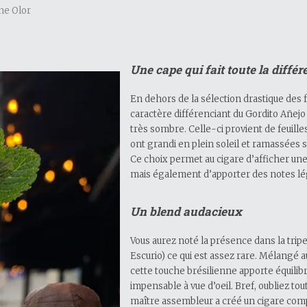
ne Olor
Une cape qui fait toute la différ
En dehors de la sélection drastique des f
caractère différenciant du Gordito Añejo
très sombre. Celle-ci provient de feuill
ont grandi en plein soleil et ramassées
Ce choix permet au cigare d’afficher une
mais également d’apporter des notes l
Un blend audacieux
Vous aurez noté la présence dans la trip
Escurio) ce qui est assez rare. Mélangé 
cette touche brésilienne apporte équilib
impensable à vue d’oeil. Bref, oubliez tout
maître assembleur a créé un cigare compl