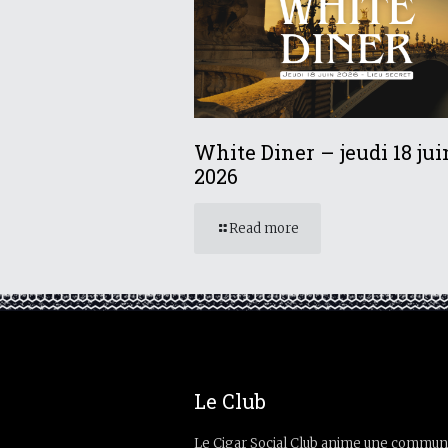
White Diner – jeudi 18 jui
2026
Read more
Le Club
Le Cigar Social Club anime une commun