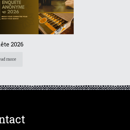
ête 2026
ead more
ntact