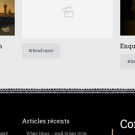
n
Enqu
Read more
R
Co
Articles récents
auté
White Diner – jeudi 18 juin 2026