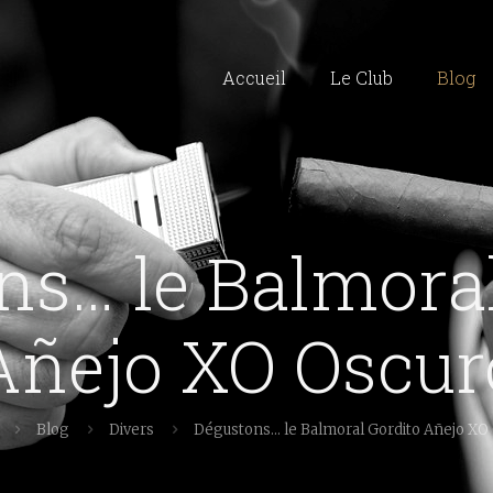
Accueil
Le Club
Blog
ns… le Balmoral
Añejo XO Oscur
Blog
Divers
Dégustons… le Balmoral Gordito Añejo XO