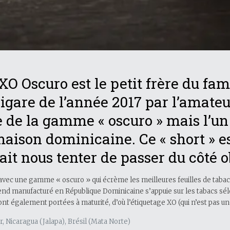
XO Oscuro est le petit frère du f
igare de l’année 2017 par l’amateur
e de la gamme « oscuro » mais l’un
aison dominicaine. Ce « short » es
ait nous tenter de passer du côté 
vec une gamme « oscuro » qui écrème les meilleures feuilles de tabac
nd manufacturé en République Dominicaine s’appuie sur les tabacs séle
sont également portées à maturité, d’où l’étiquetage XO (qui n’est pas une
, Nicaragua (Jalapa), Brésil (Mata Norte)