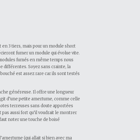
 en 3 tiers, mais pour un module short
cieront fumer un module qui évolue vite.
s 2 modules fumés en même temps nous
e différentes. Soyez sans crainte, la
 bouché est assez rare car ils sont testés
nche généreuse. Il offre une longueur
git d’une petite amertume, comme celle
 notes terreuses sans doute apportées
t pas aussi fort qu’il voudrait le montrer
Il faut noter une touche de boisé
d’amertume (qui allait si bien avec ma