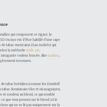
ence
euilles qui composent ce cigare, le
 XO Oscuro est d’être habillé d’une cape
es de tabac mexicains (San Andrès) qui
 selon la méthode
stalk-cut
.
 intrigante couleur foncée, dite
maduro
,
égèrement terreuses.
e de tabac brésilien (comme les Davidoff
au tabac dominicain Olor et nicaraguayen,
re et rondeur au blend, ce qui semble
 ce que vous pensez sur le blend, ici le
exe qui ne se lit pas uniquement sur la