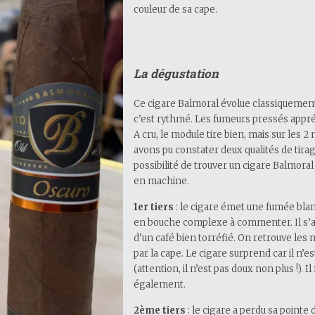
couleur de sa cape.
La dégustation
Ce cigare Balmoral évolue classiquement
c’est rythmé. Les fumeurs pressés appré
A cru, le module tire bien, mais sur le
avons pu constater deux qualités de tirag
possibilité de trouver un cigare Balmoral
en machine.
1er tiers
: le cigare émet une fumée bla
en bouche complexe à commenter. Il s’a
d’un café bien torréfié. On retrouve les
par la cape. Le cigare surprend car il n’es
(attention, il n’est pas doux non plus !). 
également.
2ème tiers
: le cigare a perdu sa pointe 