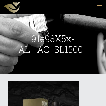
91e98X5x-
AL._AC_SL1500_