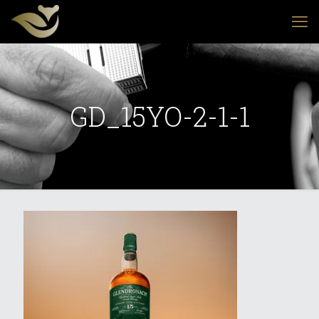
GD_15YO-2-1-1