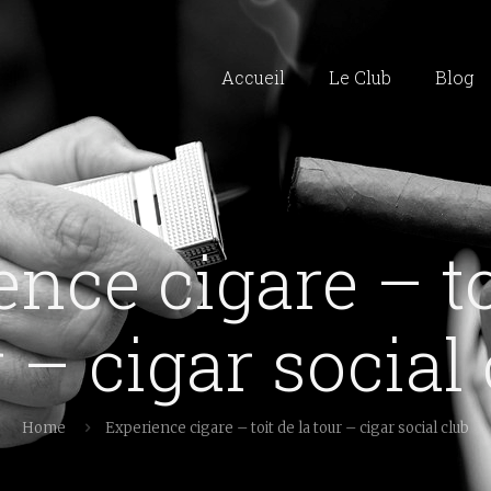
Accueil
Le Club
Blog
nce cigare – to
 – cigar social
Home
Experience cigare – toit de la tour – cigar social club