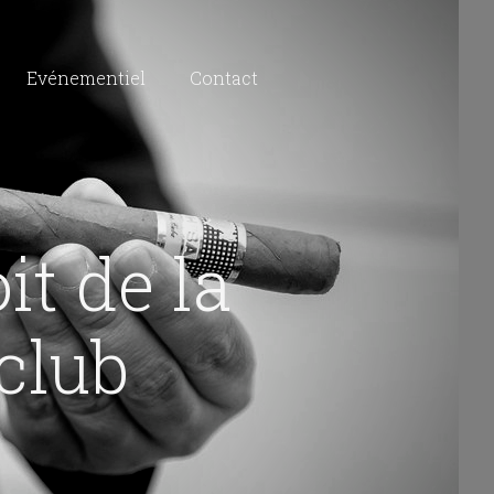
Evénementiel
Contact
it de la
 club