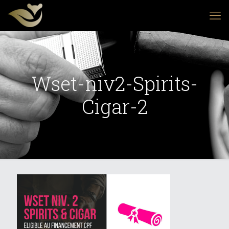
Wset-niv2-Spirits-
Cigar-2