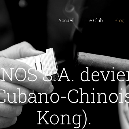
Accueil
Le Club
Blog
OS S.A. devie
 Cubano-Chinoi
Kong).