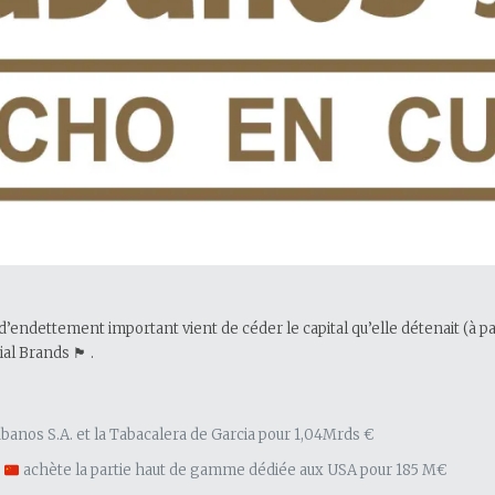
d’endettement important vient de céder le capital qu’elle détenait (à pa
 🏴󠁧󠁢󠁥󠁮󠁧󠁿 .
nos S.A. et la Tabacalera de Garcia pour 1,04Mrds €
d
achète la partie haut de gamme dédiée aux USA pour 185 M€