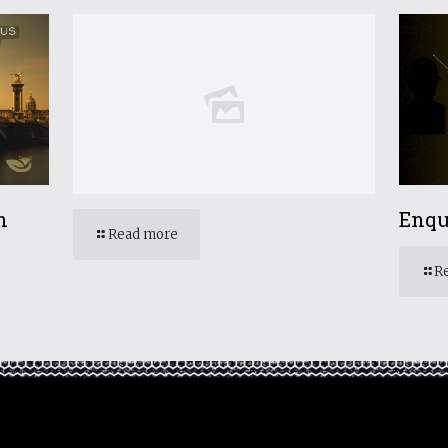
n
Enqu
Read more
R