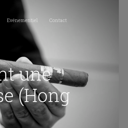
Evénementiel
Contact
nt une
se (Hong