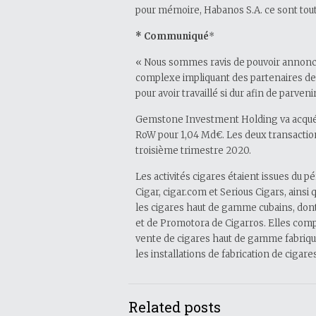
pour mémoire, Habanos S.A. ce sont toute
* Communiqué
*
« Nous sommes ravis de pouvoir annoncer
complexe impliquant des partenaires de 
pour avoir travaillé si dur afin de parve
Gemstone Investment Holding va acquéri
RoW pour 1,04 Md€. Les deux transaction
troisième trimestre 2020.
Les activités cigares étaient issues du
Cigar, cigar.com et Serious Cigars, ains
les cigares haut de gamme cubains, dont
et de Promotora de Cigarros. Elles compr
vente de cigares haut de gamme fabriqué
les installations de fabrication de cig
Related posts