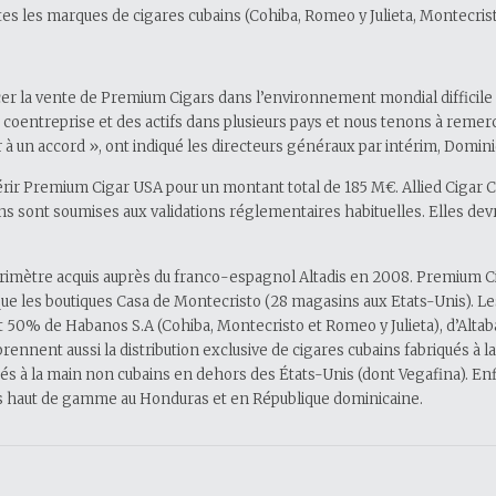
s les marques de cigares cubains (Cohiba, Romeo y Julieta, Montecristo
 la vente de Premium Cigars dans l’environnement mondial difficile act
coentreprise et des actifs dans plusieurs pays et nous tenons à remer
nir à un accord », ont indiqué les directeurs généraux par intérim, Domin
r Premium Cigar USA pour un montant total de 185 M€. Allied Cigar 
s sont soumises aux validations réglementaires habituelles. Elles devr
 périmètre acquis auprès du franco-espagnol Altadis en 2008. Premium
i que les boutiques Casa de Montecristo (28 magasins aux Etats-Unis). 
 50% de Habanos S.A (Cohiba, Montecristo et Romeo y Julieta), d’Alta
ennent aussi la distribution exclusive de cigares cubains fabriqués à 
s à la main non cubains en dehors des États-Unis (dont Vegafina). Enf
ares haut de gamme au Honduras et en République dominicaine.