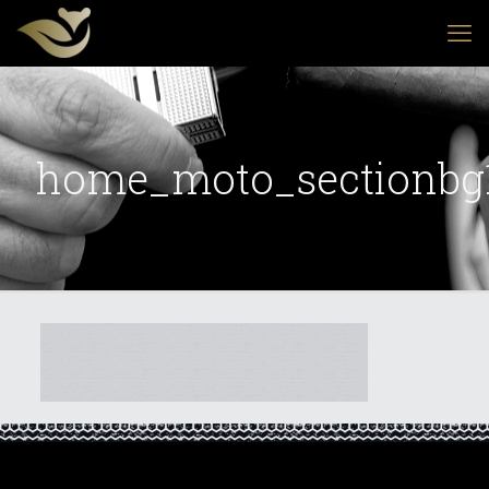
home_moto_sectionbg