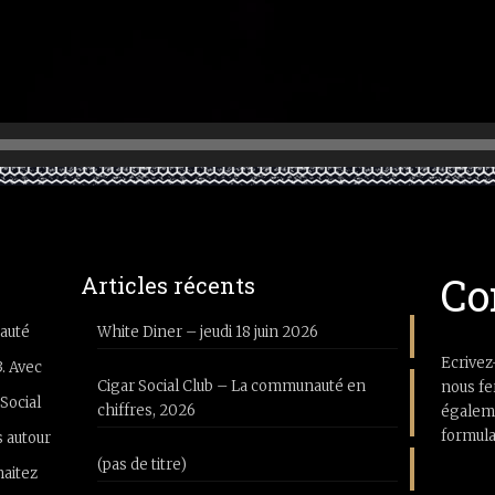
Co
Articles récents
auté
White Diner – jeudi 18 juin 2026
Ecrivez
3. Avec
Cigar Social Club – La communauté en
nous fe
Social
chiffres, 2026
égaleme
formula
 autour
(pas de titre)
haitez