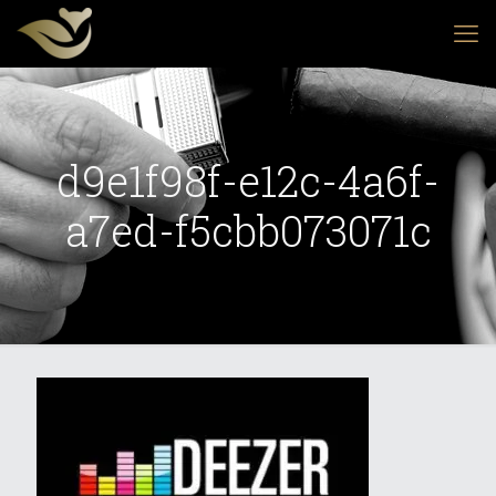
d9e1f98f-e12c-4a6f-
a7ed-f5cbb073071c