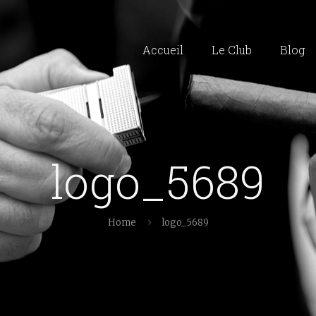
Accueil
Le Club
Blog
logo_5689
Home
logo_5689