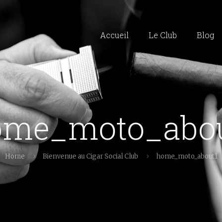
Accueil
Le Club
Blog
ome_moto_abou
Home
Bienvenue au Cigar Social Club
home_moto_about1