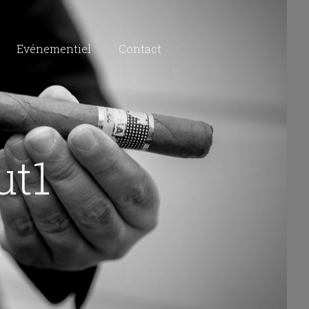
Evénementiel
Contact
t1