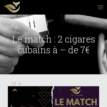
Le match : 2 cigares
cubains à – de 7€
6