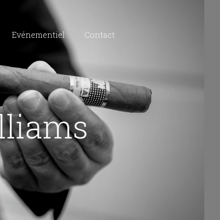
Evénementiel
Contact
lliams