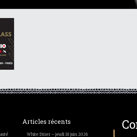
Co
Articles récents
auté
White Diner – jeudi 18 juin 2026