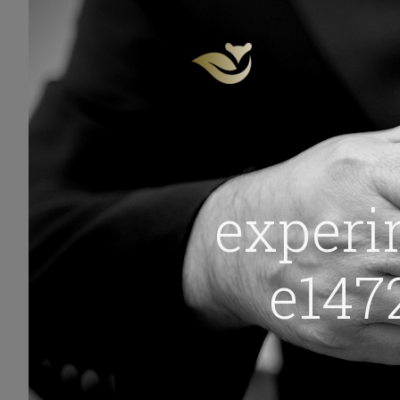
experi
e147