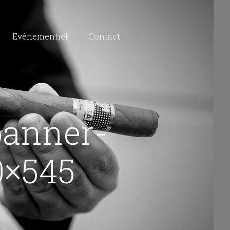
Evénementiel
Contact
banner-
0×545