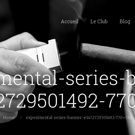
Accueil
Le Club
Blog
mental-series-
2729501492-77
Home
experimental-series-banner-e1472729501492-770×545