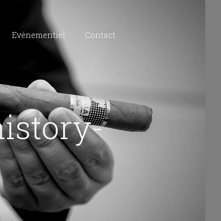
Evénementiel
Contact
istory-