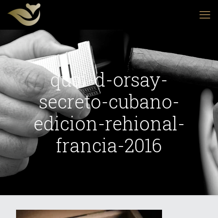
quai-d-orsay-
secreto-cubano-
edicion-rehional-
francia-2016