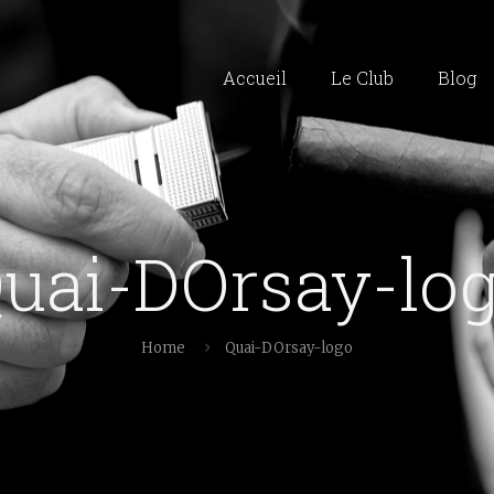
Accueil
Le Club
Blog
uai-DOrsay-lo
Home
Quai-DOrsay-logo