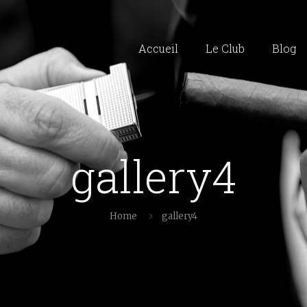
Accueil
Le Club
Blog
gallery4
Home
gallery4