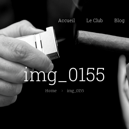
Accueil
Le Club
Blog
img_0155
Home
img_0155