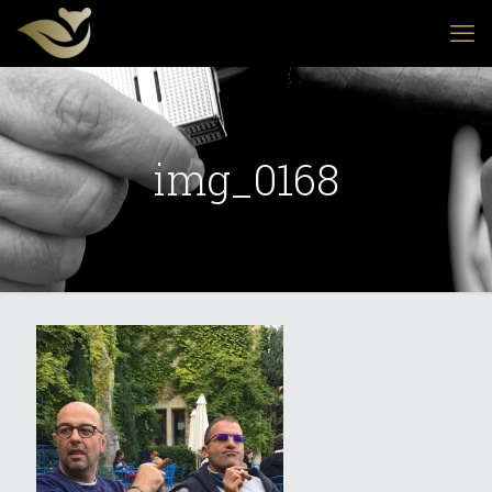
img_0168