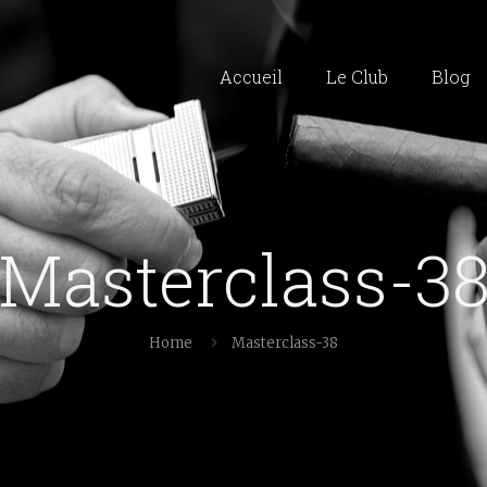
Accueil
Le Club
Blog
Masterclass-3
Home
Masterclass-38