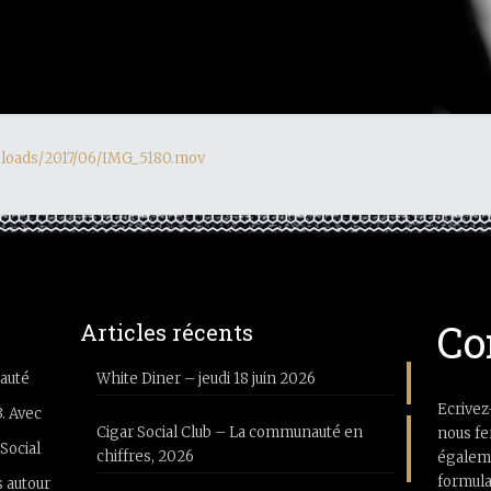
uploads/2017/06/IMG_5180.mov
Co
Articles récents
auté
White Diner – jeudi 18 juin 2026
Ecrivez
3. Avec
Cigar Social Club – La communauté en
nous fe
Social
chiffres, 2026
égaleme
formula
 autour