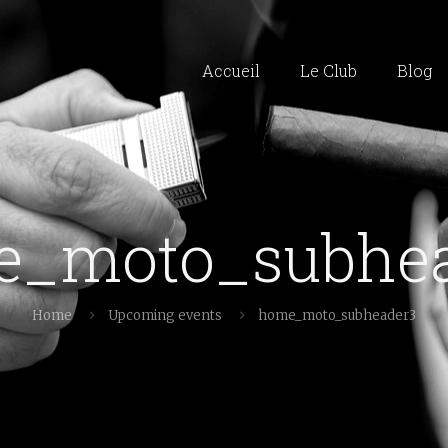
Accueil
Le Club
Blog
e_moto_subhea
Home
Upcoming events
home_moto_subheader3