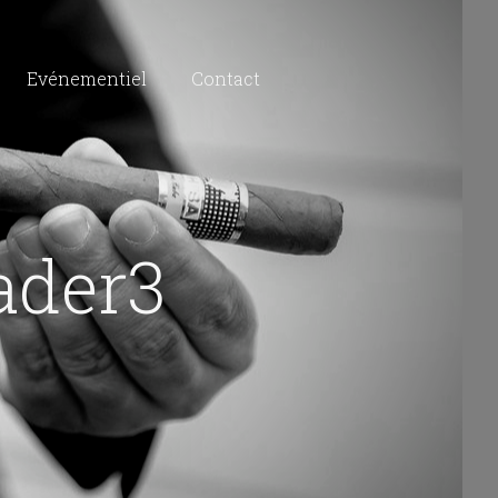
Evénementiel
Contact
der3