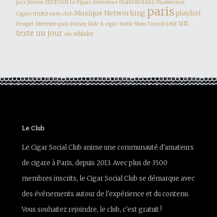
masterclass
jazz
Jerôme DEDEYAN
Le FIgaro
littérature
Masterclass
paris
Musique
Networking
playlist
moto
Cigare
moto club
un
test
Prosper Mérimée
quai d'orsay
Ride & cigar
Sortie Moto
Tecoub
texte un jour
whisky
vin
Le Club
Le Cigar Social Club anime une communauté d'amateurs
de cigare à Paris, depuis 2013. Avec plus de 3500
membres inscrits, le Cigar Social Club se démarque avec
des événements autour de l'expérience et du contenu.
Vous souhaitez rejoindre, le club, c'est gratuit !