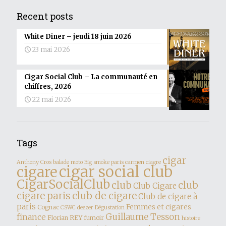
Recent posts
White Diner – jeudi 18 juin 2026
23 mai 2026
Cigar Social Club – La communauté en
chiffres, 2026
22 mai 2026
Tags
cigar
Anthony Cros
balade moto
Big smoke paris
carmen
ciagre
cigar social club
cigare
CigarSocialClub
club
club
Club Cigare
club de cigare
cigare paris
Club de cigare à
paris
Femmes et cigares
Cognac
CSWC
deezer
Dégustation
finance
Guillaume Tesson
Florian REY
fumoir
histoire