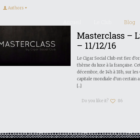
Authors
Accueil
Le Club
Blog
Masterclass – L
– 11/12/16
Le Cigar Social Club est fier d’
thème du luxe à la française. C
décembre, de 14h à 18h, sur les 
capitale mondiale d’un certain ar
[…]
Do you like it?
86