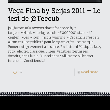
Vega Fina by Seijas 2011 – Le
test de @Tecoub
[su_button url= »www.tabacinfoservice.fr/‎ »
target= »blank » background= »#000000″ size= »4″
center= »yes » icon= »icon: warning »]Cet article n’est en
aucun cas une publicité pour le cigare et/ou une marque.
Fumer nuit gravement à la santé.[/su_button] Musique : Jazz,
rock, électro, classique, … Lieu : Variables (terrasses,
fumoirs, dans la rue…) Conditions : Allumette ou briquet
torche — Conditions
[…]
74
Read more