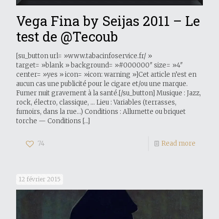
Vega Fina by Seijas 2011 – Le
test de @Tecoub
[su_button url= »www.tabacinfoservice.fr/‎ »
target= »blank » background= »#000000″ size= »4″
center= »yes » icon= »icon: warning »]Cet article n’est en
aucun cas une publicité pour le cigare et/ou une marque.
Fumer nuit gravement à la santé.[/su_button] Musique : Jazz,
rock, électro, classique, … Lieu : Variables (terrasses,
fumoirs, dans la rue…) Conditions : Allumette ou briquet
torche — Conditions
[…]
74
Read more
12 février 2015