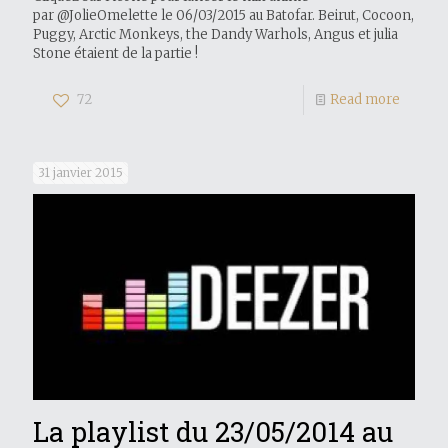
par @JolieOmelette le 06/03/2015 au Batofar. Beirut, Cocoon,
Puggy, Arctic Monkeys, the Dandy Warhols, Angus et julia
Stone étaient de la partie !
72
Read more
31 janvier 2015
La playlist du 23/05/2014 au