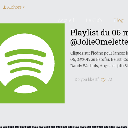
Authors
Accueil
Le Club
Blog
Playlist du 06 
@JolieOmelett
Cliquez sur l’icône pour lancer
06/03/2015 au Batofar. Beirut, 
Dandy Warhols, Angus et julia Sto
Do you like it?
72