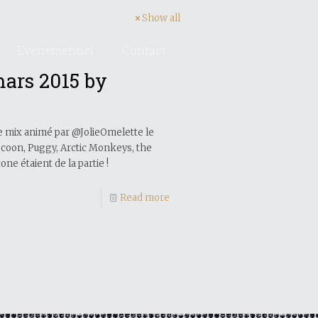
Show all
Evénementiel
Contact
mars 2015 by
e
 le mix animé par @JolieOmelette le
Cocoon, Puggy, Arctic Monkeys, the
ne étaient de la partie !
Read more