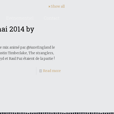
Show all
Evénementiel
Contact
mai 2014 by
r le mix animé par @AureEngland le
Justin Timberlake, The stranglers,
yd et Raul Paz étaient de la partie !
Read more