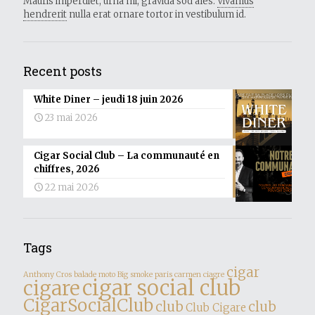
Mauris imperdiet, urna mi, gravida sod ales.
Vivamus
hendrerit
nulla erat ornare tortor in vestibulum id.
Recent posts
White Diner – jeudi 18 juin 2026
23 mai 2026
Cigar Social Club – La communauté en
chiffres, 2026
22 mai 2026
Tags
cigar
Anthony Cros
balade moto
Big smoke paris
carmen
ciagre
cigar social club
cigare
CigarSocialClub
club
club
Club Cigare