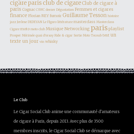
club de cigare
cigare paris
Club de cigare à
paris
Femmes et cigares
Cognac
CSWC
deezer
Dégustation
finance
Guillaume Tesson
Florian REY
fumoir
histoire
masterclass
jazz
Jerôme DEDEYAN
Le FIgaro
littérature
Masterclass
paris
Musique
Networking
playlist
moto
Cigare
moto club
un
test
Prosper Mérimée
quai d'orsay
Ride & cigar
Sortie Moto
Tecoub
texte un jour
whisky
vin
Le Club
Le Cigar Social Club anime une communauté d'amateurs
de cigare à Paris, depuis 2013. Avec plus de 3500
membres inscrits, le Cigar Social Club se démarque avec