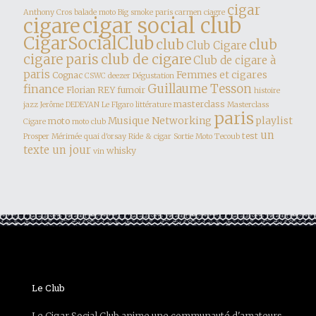
cigar
Anthony Cros
balade moto
Big smoke paris
carmen
ciagre
cigar social club
cigare
CigarSocialClub
club
club
Club Cigare
club de cigare
cigare paris
Club de cigare à
paris
Femmes et cigares
Cognac
CSWC
deezer
Dégustation
finance
Guillaume Tesson
Florian REY
fumoir
histoire
masterclass
jazz
Jerôme DEDEYAN
Le FIgaro
littérature
Masterclass
paris
Musique
Networking
playlist
moto
Cigare
moto club
un
test
Prosper Mérimée
quai d'orsay
Ride & cigar
Sortie Moto
Tecoub
texte un jour
whisky
vin
Le Club