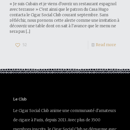
« Je suis Cubain et je viens d’ouvrir un restaurant espagnol
avec terrasse » C’est ainsi que le patron du Casa Hugo
contacta le Cigar Social Club courant septembre. Sans
réfléchir, nous prenons cette alerte comme une invitation à
découvrir une table dont on sait à l’avance que le menu ne
sera pas
[…]
52
Read more
Le Club
Le Cigar Social Club anime une communauté d'amateurs
de cigare à Paris, depuis 2013. Avec plus de 3500
membres inscrits, le Cigar Social Club se démarque avec