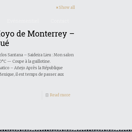
Show all
Evénementiel
Contact
Hoyo de Monterrey –
gué
los Santana – Saideira Lieu : Mon salon
0°C — Coupe à la guillotine.
ico – Añejo Après la République
exique, il est temps de passer aux
Read more