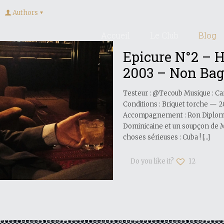
Authors
Accueil
Le Club
Blog
Epicure N°2 – 
2003 – Non Ba
Testeur : @Tecoub Musique : Car
Conditions : Briquet torche — 2
Accompagnement : Ron Diplomat
Dominicaine et un soupçon de M
choses sérieuses : Cuba !
[…]
Do you like it?
12