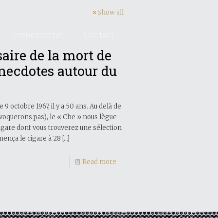
Show all
Evénementiel
Contact
ire de la mort de
necdotes autour du
9 octobre 1967, il y a 50 ans. Au delà de
évoquerons pas), le « Che » nous lègue
igare dont vous trouverez une sélection
nça le cigare à 28
[…]
Read more