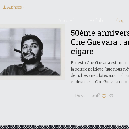
Authors
Accueil
Le Club
Blog
50ème anniversa
Che Guevara : a
cigare
Ernesto Che Guevara est mort le 
la portée politique (que nous n’
de riches anecdotes autour du c
ci-dessous. Che Guevara comme
Do you like it?
89